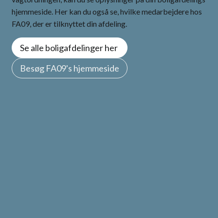
hjemmeside. Her kan du også se, hvilke medarbejdere hos
FA09, der er tilknyttet din afdeling.
Se alle boligafdelinger her
Besøg FA09's hjemmeside