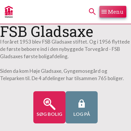
Menu
Hop til søgning
Hop til indhold
FSB Gladsaxe
I foråret 1953 blev FSB Gladsaxe stiftet. Og i 1956 flyttede
de første beboere ind i den nybyggede Torvegård - FSB
Gladsaxes første boligafdeling.
Siden da kom Høje Gladsaxe, Gyngemosegård og
Teleparken til. De 4 afdelinger har tilsammen 765 boliger.
SØG BOLIG
LOG PÅ